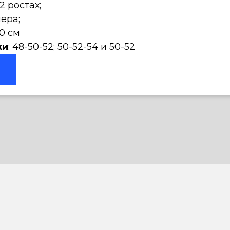
82 ростах;
мера;
0 см
ки
: 48-50-52; 50-52-54 и 50-52