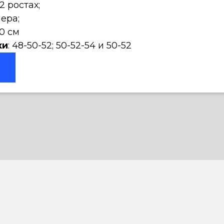
82 ростах;
мера;
0 см
ки
: 48-50-52; 50-52-54 и 50-52