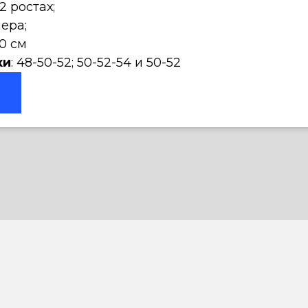
82 ростах;
мера;
0 см
ки
: 48-50-52; 50-52-54 и 50-52