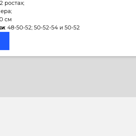
82 ростах;
мера;
0 см
ки
: 48-50-52; 50-52-54 и 50-52