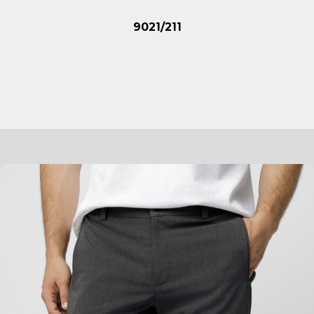
9021/211