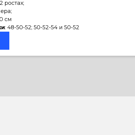
82 ростах;
мера;
0 см
ки
: 48-50-52; 50-52-54 и 50-52